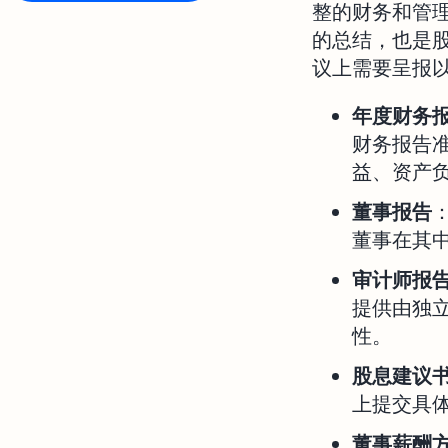
整的财务和管
的总结，也是
议上需要呈报
年度财务
财务报告准
益、资产
董事报告
董事在其
审计师报
提供由独
性。
股息建议
上提交具
董事薪酬