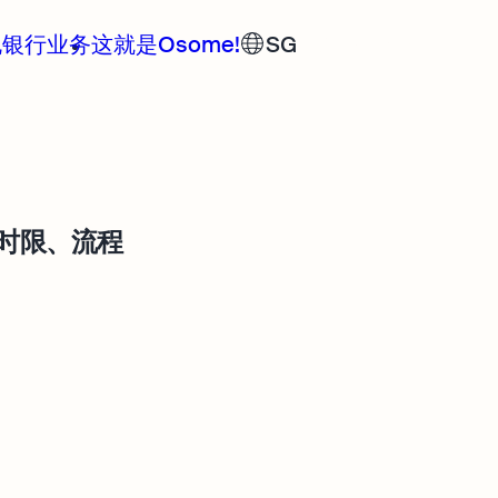
规
银行业务
这就是Osome!
SG
去Osome
时限、流程