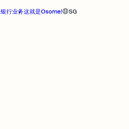
规
银行业务
这就是Osome!
SG
去Osome