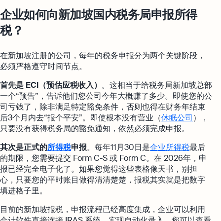
企业如何向新加坡国内税务局申报所得
税？
在新加坡注册的公司，每年的税务申报分为两个关键阶段，
必须严格遵守时间节点。
首先是 ECI（预估应税收入）
。这相当于给税务局新加坡总部
一个“预告”，告诉他们您公司今年大概赚了多少。即使您的公
司亏钱了，除非满足特定豁免条件，否则也得在财务年结束
后3个月内去“报个平安”。即使根本没有营业（
休眠公司
），
只要没有获得税务局的豁免通知，依然必须完成申报。
其次是正式的
所得税
申报
。每年11月30日是
企业所得税
最后
的期限，您需要提交 Form C-S 或 Form C。在 2026年，申
报已经完全电子化了。如果您觉得这些表格像天书，别担
心，只要您的平时账目做得清清楚楚，报税其实就是把数字
填进格子里。
目前的新加坡报税，申报流程已经高度集成，企业可以利用
会计软件直接连接 IRAS 系统，实现自动化录入。您可以查看