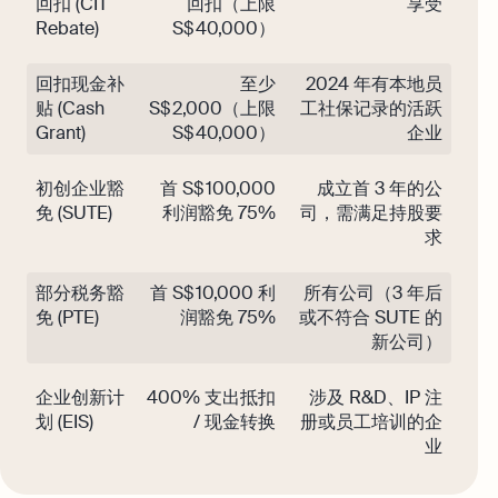
回扣 (CIT
回扣（上限
享受
Rebate)
S$ 40,000）
回扣现金补
至少
2024 年有本地员
贴 (Cash
S$ 2,000（上限
工社保记录的活跃
Grant)
S$ 40,000）
企业
初创企业豁
首 S$ 100,000
成立首 3 年的公
免 (SUTE)
利润豁免 75%
司，需满足持股要
求
部分税务豁
首 S$ 10,000 利
所有公司（3 年后
免 (PTE)
润豁免 75%
或不符合 SUTE 的
新公司）
企业创新计
400% 支出抵扣
涉及 R&D、IP 注
划 (EIS)
/ 现金转换
册或员工培训的企
业