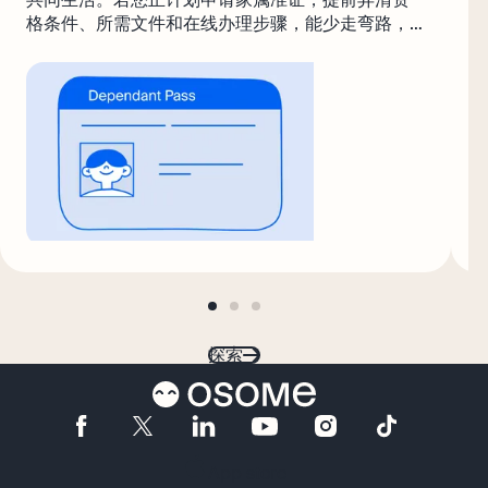
格条件、所需文件和在线办理步骤，能少走弯路，
也为家人尽早落地新生活打好基础。资格门槛、申
请费用与 IPA 时限、续签节点，以及工作与就学、
PR 等延伸问题，都与家属能否顺利留新直接相关。
go
go
go
to
to
to
page
page
page
探索
1
2
3
App store