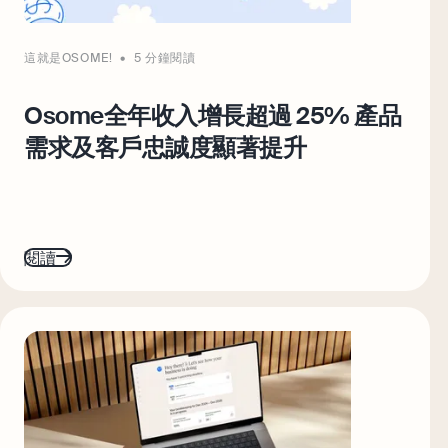
這就是OSOME!
5 分鐘閱讀
最佳文章集
Osome全年收入增長超過 25% 產品
自僱人士扣稅指南：Freelancer、炒
散、兼職、開公司的報稅要點
需求及客戶忠誠度顯著提升
會計軟件與會計師混合模式如何提升中
小企業效能？
探索
閱讀