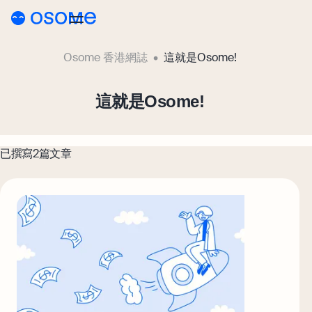
Osome 香港網誌
這就是Osome!
博客
指南
博客
這就是Osome!
HSIC代碼搜索
公司註冊
已撰寫2篇文章
HK
經營企業
前往Osome
會計與簿記
稅務與合規
電子商務
銀行業務,